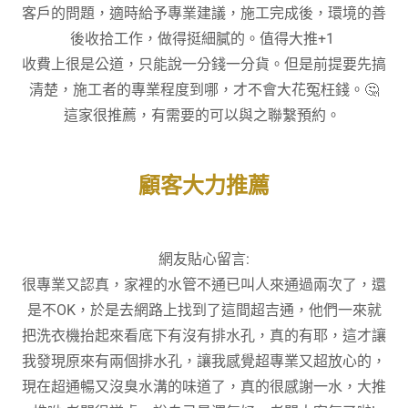
客戶的問題，適時給予專業建議，施工完成後，環境的善
後收拾工作，做得挺細膩的。值得大推+1
收費上很是公道，只能說一分錢一分貨。但是前提要先搞
清楚，施工者的專業程度到哪，才不會大花冤枉錢。🤔
這家很推薦，有需要的可以與之聯繫預約。
顧客大力推薦
網友貼心留言:
很專業又認真，家裡的水管不通已叫人來通過兩次了，還
是不OK，於是去網路上找到了這間超吉通，他們一來就
把洗衣機抬起來看底下有沒有排水孔，真的有耶，這才讓
我發現原來有兩個排水孔，讓我感覺超專業又超放心的，
現在超通暢又沒臭水溝的味道了，真的很感謝一水，大推