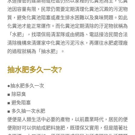
水道接管的建築物或社區仍然以家裡的化糞池為主，化糞
池因容量有限，民眾仍需要定期清理化糞池沉澱的污泥物
質，避免化糞池阻塞或產生排水困難以及臭味問題。如此
化糞池才能正常運作。而化糞池定期清除的汙泥物就稱為
「水肥」，找環保局清潔隊或由網路、電話接洽民間合法
清除機構來清運家中化糞池污泥污水，再運往水肥處理廠
的過程就稱為「抽水肥」。
抽水肥多久一次?
●抽水肥多久一次
■ 除惡臭
■ 避免阻塞
■ 多久抽一次水肥
便便是人類生活中必要的產物，以前農業時代，居民的便
便剛好可以供給成肥料施肥，既環保又實用，但是隨著社