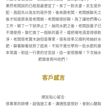
果然老闆說的已經是最便宜了。來了一對夫妻，女生是外
配，我起先以為女的是外勞，後來跟老闆、老闆娘聊天之
後才知道原來是老闆娘，老闆娘很好聊，為了讓他們專心
工作，聊了一下就停止了，抽完水肥之後，老闆說蓋子已
不堪使用，幫忙換了一個新的蓋子，還把場地清潔得很乾
淨，老闆很老實木訥但是專業，很有效率又順利地抽好水
肥，聊著聊著就熟了起來，不知不覺也學到一些水肥的基
本常識，和這一行業的甘苦談，這一家很推喔！下次抽水
肥還會再叫他們！
客戶感言
網友貼心留言:
很專業的師傅，超強施工者，溝通態度很好，會耐心聽取