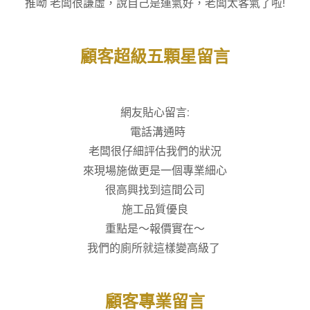
推呦 老闆很謙虛，說自己是運氣好，老闆太客氣了啦!
顧客超級五顆星留言
網友貼心留言:
電話溝通時
老闆很仔細評估我們的狀況
來現場施做更是一個專業細心
很高興找到這間公司
施工品質優良
重點是～報價實在～
我們的廁所就這樣變高級了
顧客專業留言