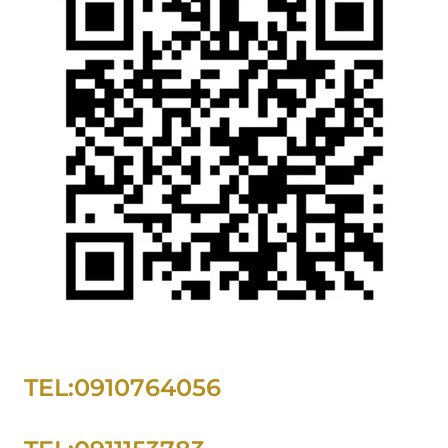
TEL:0910764056