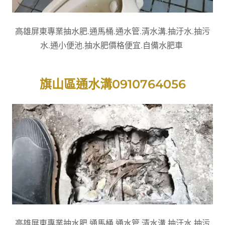
高雄屏東專業抽水肥.通馬桶.通水管.清水溝.抽汙水.抽污
水.通小便池.抽水肥價格便宜.自備水肥車
旗山區通水溝0910764056
高雄屏東專業抽水肥.通馬桶.通水管.清水溝.抽汙水.抽污