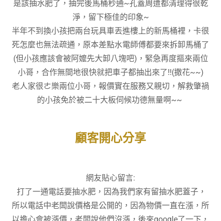
是該抽水肥了，抽完後馬桶秒通~孔蓋周遭都清理得很乾
淨，留下極佳的印象~
半年不到換小孩把兩台玩具車丟進樓上的新馬桶裡，卡很
死怎麼也無法疏通，原本差點水電師傅都要來拆卸馬桶了
(但小孩應該會被阿嬤先大卸八塊吧)，緊急再度摳來兩位
小哥，合作無間地很快就把車子都抽出來了!!(撒花~~)
老人家很ㄜ樂兩位小哥，報價實在服務又親切，解救肇禍
的小孩免於被二十大板伺候功德無量啊~~
顧客開心分享
網友貼心留言:
打了一通電話要抽水肥，因為我們家有留抽水肥蓋子，
所以電話中老闆說價格是公開的，因為物價一直在漲，所
以擔心會被漲價，老闆說他們沒漲，後來google了一下，