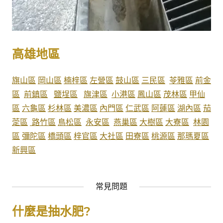
高雄地區
旗山區
岡山區
楠梓區
左營區
鼓山區
三民區
苓雅區
前金
區
前鎮區
鹽埕區
旗津區
小港區
鳳山區
茂林區
甲仙
區
六龜區
杉林區
美濃區
內門區
仁武區
阿蓮區
湖內區
茄
萣區
路竹區
鳥松區
永安區
燕巢區
大樹區
大寮區
林園
區
彌陀區
橋頭區
梓官區
大社區
田寮區
桃源區
那瑪夏區
新興區
常見問題
什麼是抽水肥?