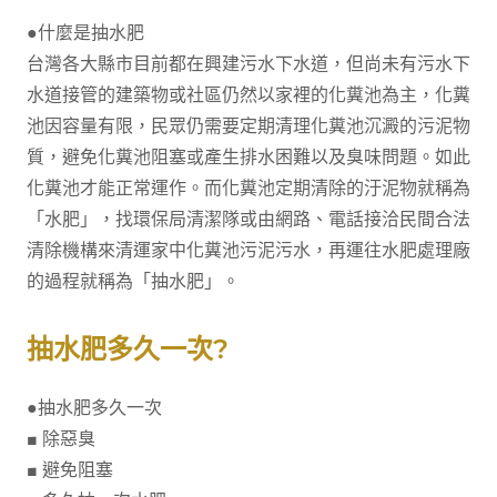
●什麼是抽水肥
台灣各大縣市目前都在興建污水下水道，但尚未有污水下
水道接管的建築物或社區仍然以家裡的化糞池為主，化糞
池因容量有限，民眾仍需要定期清理化糞池沉澱的污泥物
質，避免化糞池阻塞或產生排水困難以及臭味問題。如此
化糞池才能正常運作。而化糞池定期清除的汙泥物就稱為
「水肥」，找環保局清潔隊或由網路、電話接洽民間合法
清除機構來清運家中化糞池污泥污水，再運往水肥處理廠
的過程就稱為「抽水肥」。
抽水肥多久一次?
●抽水肥多久一次
■ 除惡臭
■ 避免阻塞