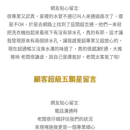
網友貼心留言:
很專業又認真，家裡的水管不通已叫人來通過兩次了，還
是不OK，於是去網路上找到了這間超吉通，他們一來就
把洗衣機抬起來看底下有沒有排水孔，真的有耶，這才讓
我發現原來有兩個排水孔，讓我感覺超專業又超放心的，
現在超通暢又沒臭水溝的味道了，真的很感謝E通，大推
推呦 老闆很謙虛，說自己是運氣好，老闆太客氣了啦!
顧客超級五顆星留言
網友貼心留言:
電話溝通時
老闆很仔細評估我們的狀況
來現場施做更是一個專業細心