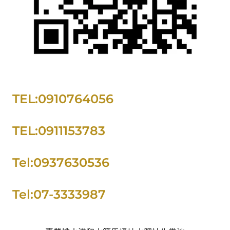
TEL:0910764056
TEL:0911153783
Tel:0937630536
Tel:07-3333987