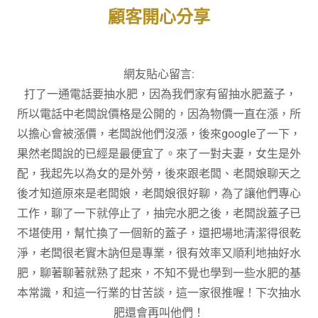
顧客開心分享
網友貼心留言:
打了一通電話要抽水肥，因為我們家有留抽水肥蓋子，
所以電話中老闆說價格是公開的，因為物價一直在漲，所
以擔心會被漲價，老闆說他們沒漲，後來google了一下，
果然老闆說的已經是最便宜了。來了一對夫妻，女生是外
配，我起先以為女的是外勞，後來跟老闆、老闆娘聊天之
後才知道原來是老闆娘，老闆娘很好聊，為了讓他們專心
工作，聊了一下就停止了，抽完水肥之後，老闆說蓋子已
不堪使用，幫忙換了一個新的蓋子，還把場地清潔得很乾
淨，老闆很老實木訥但是專業，很有效率又順利地抽好水
肥，聊著聊著就熟了起來，不知不覺也學到一些水肥的基
本常識，和這一行業的甘苦談，這一家很推喔！下次抽水
肥還會再叫他們！