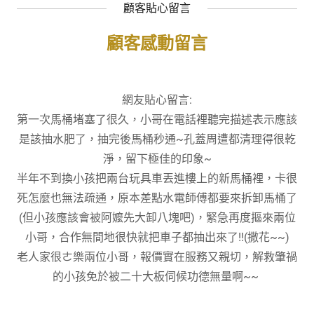
顧客貼心留言
顧客感動留言
網友貼心留言:
第一次馬桶堵塞了很久，小哥在電話裡聽完描述表示應該
是該抽水肥了，抽完後馬桶秒通~孔蓋周遭都清理得很乾
淨，留下極佳的印象~
半年不到換小孩把兩台玩具車丟進樓上的新馬桶裡，卡很
死怎麼也無法疏通，原本差點水電師傅都要來拆卸馬桶了
(但小孩應該會被阿嬤先大卸八塊吧)，緊急再度摳來兩位
小哥，合作無間地很快就把車子都抽出來了!!(撒花~~)
老人家很ㄜ樂兩位小哥，報價實在服務又親切，解救肇禍
的小孩免於被二十大板伺候功德無量啊~~