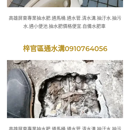
高雄屏東專業抽水肥.通馬桶.通水管.清水溝.抽汙水.抽污
水.通小便池.抽水肥價格便宜.自備水肥車
梓官區通水溝0910764056
高雄屏東專業抽水肥.通馬桶.通水管.清水溝.抽汙水.抽污