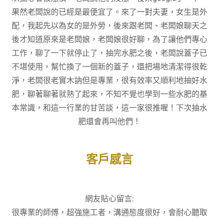
果然老闆說的已經是最便宜了。來了一對夫妻，女生是外
配，我起先以為女的是外勞，後來跟老闆、老闆娘聊天之
後才知道原來是老闆娘，老闆娘很好聊，為了讓他們專心
工作，聊了一下就停止了，抽完水肥之後，老闆說蓋子已
不堪使用，幫忙換了一個新的蓋子，還把場地清潔得很乾
淨，老闆很老實木訥但是專業，很有效率又順利地抽好水
肥，聊著聊著就熟了起來，不知不覺也學到一些水肥的基
本常識，和這一行業的甘苦談，這一家很推喔！下次抽水
肥還會再叫他們！
客戶感言
網友貼心留言:
很專業的師傅，超強施工者，溝通態度很好，會耐心聽取