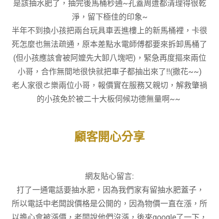
是該抽水肥了，抽完後馬桶秒通~孔蓋周遭都清理得很乾
淨，留下極佳的印象~
半年不到換小孩把兩台玩具車丟進樓上的新馬桶裡，卡很
死怎麼也無法疏通，原本差點水電師傅都要來拆卸馬桶了
(但小孩應該會被阿嬤先大卸八塊吧)，緊急再度摳來兩位
小哥，合作無間地很快就把車子都抽出來了!!(撒花~~)
老人家很ㄜ樂兩位小哥，報價實在服務又親切，解救肇禍
的小孩免於被二十大板伺候功德無量啊~~
顧客開心分享
網友貼心留言:
打了一通電話要抽水肥，因為我們家有留抽水肥蓋子，
所以電話中老闆說價格是公開的，因為物價一直在漲，所
以擔心會被漲價，老闆說他們沒漲，後來google了一下，