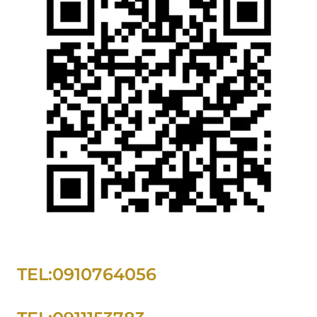
TEL:0910764056