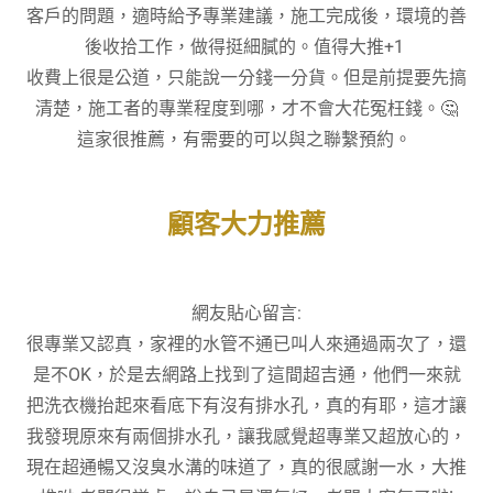
客戶的問題，適時給予專業建議，施工完成後，環境的善
後收拾工作，做得挺細膩的。值得大推+1
收費上很是公道，只能說一分錢一分貨。但是前提要先搞
清楚，施工者的專業程度到哪，才不會大花冤枉錢。🤔
這家很推薦，有需要的可以與之聯繫預約。
顧客大力推薦
網友貼心留言:
很專業又認真，家裡的水管不通已叫人來通過兩次了，還
是不OK，於是去網路上找到了這間超吉通，他們一來就
把洗衣機抬起來看底下有沒有排水孔，真的有耶，這才讓
我發現原來有兩個排水孔，讓我感覺超專業又超放心的，
現在超通暢又沒臭水溝的味道了，真的很感謝一水，大推