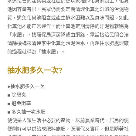
水道接管的建築物或社區仍然以家裡的化糞池為主，化糞
池因容量有限，民眾仍需要定期清理化糞池沉澱的污泥物
質，避免化糞池阻塞或產生排水困難以及臭味問題。如此
化糞池才能正常運作。而化糞池定期清除的汙泥物就稱為
「水肥」，找環保局清潔隊或由網路、電話接洽民間合法
清除機構來清運家中化糞池污泥污水，再運往水肥處理廠
的過程就稱為「抽水肥」。
抽水肥多久一次?
●抽水肥多久一次
■ 除惡臭
■ 避免阻塞
■ 多久抽一次水肥
便便是人類生活中必要的產物，以前農業時代，居民的便
便剛好可以供給成肥料施肥，既環保又實用，但是隨著社