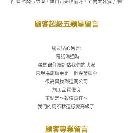
推呦 老闆很謙虛，說自己是運氣好，老闆太客氣了啦!
顧客超級五顆星留言
網友貼心留言:
電話溝通時
老闆很仔細評估我們的狀況
來現場施做更是一個專業細心
很高興找到這間公司
施工品質優良
重點是～報價實在～
我們的廁所就這樣變高級了
顧客專業留言