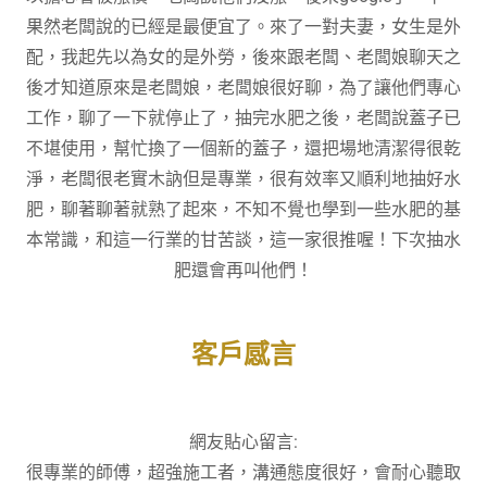
果然老闆說的已經是最便宜了。來了一對夫妻，女生是外
配，我起先以為女的是外勞，後來跟老闆、老闆娘聊天之
後才知道原來是老闆娘，老闆娘很好聊，為了讓他們專心
工作，聊了一下就停止了，抽完水肥之後，老闆說蓋子已
不堪使用，幫忙換了一個新的蓋子，還把場地清潔得很乾
淨，老闆很老實木訥但是專業，很有效率又順利地抽好水
肥，聊著聊著就熟了起來，不知不覺也學到一些水肥的基
本常識，和這一行業的甘苦談，這一家很推喔！下次抽水
肥還會再叫他們！
客戶感言
網友貼心留言:
很專業的師傅，超強施工者，溝通態度很好，會耐心聽取