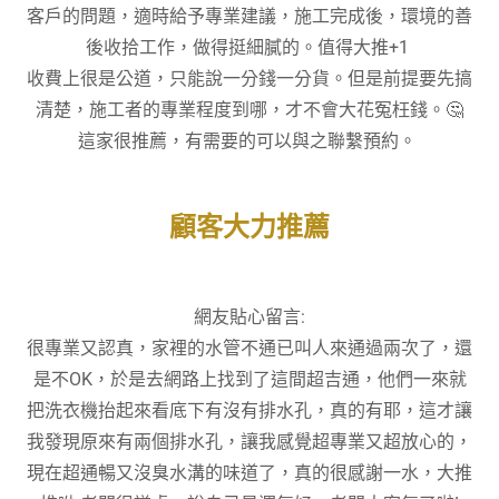
客戶的問題，適時給予專業建議，施工完成後，環境的善
後收拾工作，做得挺細膩的。值得大推+1
收費上很是公道，只能說一分錢一分貨。但是前提要先搞
清楚，施工者的專業程度到哪，才不會大花冤枉錢。🤔
這家很推薦，有需要的可以與之聯繫預約。
顧客大力推薦
網友貼心留言:
很專業又認真，家裡的水管不通已叫人來通過兩次了，還
是不OK，於是去網路上找到了這間超吉通，他們一來就
把洗衣機抬起來看底下有沒有排水孔，真的有耶，這才讓
我發現原來有兩個排水孔，讓我感覺超專業又超放心的，
現在超通暢又沒臭水溝的味道了，真的很感謝一水，大推