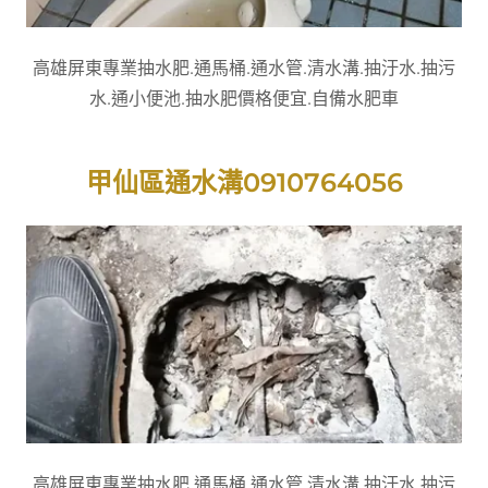
高雄屏東專業抽水肥.通馬桶.通水管.清水溝.抽汙水.抽污
水.通小便池.抽水肥價格便宜.自備水肥車
甲仙區通水溝0910764056
高雄屏東專業抽水肥.通馬桶.通水管.清水溝.抽汙水.抽污