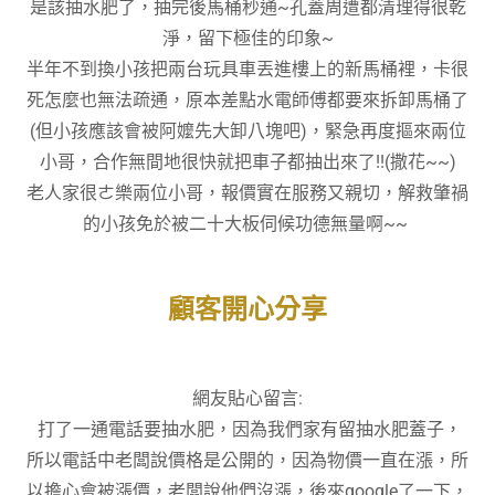
是該抽水肥了，抽完後馬桶秒通~孔蓋周遭都清理得很乾
淨，留下極佳的印象~
半年不到換小孩把兩台玩具車丟進樓上的新馬桶裡，卡很
死怎麼也無法疏通，原本差點水電師傅都要來拆卸馬桶了
(但小孩應該會被阿嬤先大卸八塊吧)，緊急再度摳來兩位
小哥，合作無間地很快就把車子都抽出來了!!(撒花~~)
老人家很ㄜ樂兩位小哥，報價實在服務又親切，解救肇禍
的小孩免於被二十大板伺候功德無量啊~~
顧客開心分享
網友貼心留言:
打了一通電話要抽水肥，因為我們家有留抽水肥蓋子，
所以電話中老闆說價格是公開的，因為物價一直在漲，所
以擔心會被漲價，老闆說他們沒漲，後來google了一下，