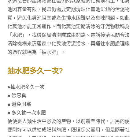
水道接管的建築物或社區仍然以家裡的化糞池為主，化糞
池因容量有限，民眾仍需要定期清理化糞池沉澱的污泥物
質，避免化糞池阻塞或產生排水困難以及臭味問題。如此
化糞池才能正常運作。而化糞池定期清除的汙泥物就稱為
「水肥」，找環保局清潔隊或由網路、電話接洽民間合法
清除機構來清運家中化糞池污泥污水，再運往水肥處理廠
的過程就稱為「抽水肥」。
抽水肥多久一次?
●抽水肥多久一次
■ 除惡臭
■ 避免阻塞
■ 多久抽一次水肥
便便是人類生活中必要的產物，以前農業時代，居民的便
便剛好可以供給成肥料施肥，既環保又實用，但是隨著社