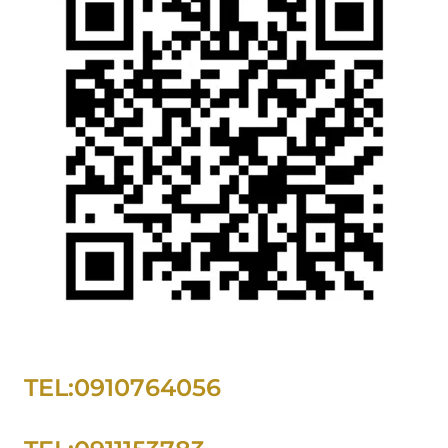
TEL:0910764056