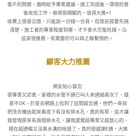
客戶的問題，適時給予專業建議，施工完成後，環境的善
後收拾工作，做得挺細膩的。值得大推+1
收費上很是公道，只能說一分錢一分貨。但是前提要先搞
清楚，施工者的專業程度到哪，才不會大花冤枉錢。🤔
這家很推薦，有需要的可以與之聯繫預約。
顧客大力推薦
網友貼心留言:
很專業又認真，家裡的水管不通已叫人來通過兩次了，還
是不OK，於是去網路上找到了這間超吉通，他們一來就
把洗衣機抬起來看底下有沒有排水孔，真的有耶，這才讓
我發現原來有兩個排水孔，讓我感覺超專業又超放心的，
現在超通暢又沒臭水溝的味道了，真的很感謝E通，大推