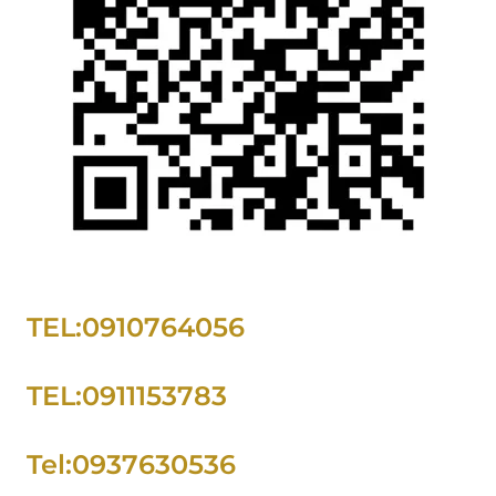
TEL:0910764056
TEL:0911153783
Tel:0937630536