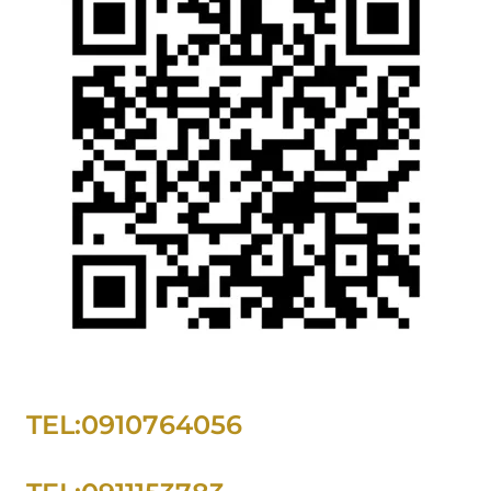
TEL:0910764056