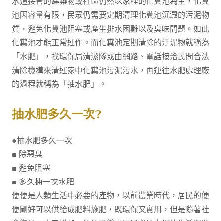
水道接管的建築物或社區仍然以家裡的化糞池為主，化糞
池因容量有限，民眾仍需要定期清理化糞池沉澱的污泥物
質，避免化糞池阻塞或產生排水困難以及臭味問題。如此
化糞池才能正常運作。而化糞池定期清除的汙泥物就稱為
「水肥」，找環保局清潔隊或由網路、電話接洽民間合法
清除機構來清運家中化糞池污泥污水，再運往水肥處理廠
的過程就稱為「抽水肥」。
抽水肥多久一次?
●抽水肥多久一次
■ 除惡臭
■ 避免阻塞
■ 多久抽一次水肥
便便是人類生活中必要的產物，以前農業時代，居民的便
便剛好可以供給成肥料施肥，既環保又實用，但是隨著社