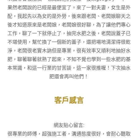
果然老闆說的已經是最便宜了。來了一對夫妻，女生是外
配，我起先以為女的是外勞，後來跟老闆、老闆娘聊天之
後才知道原來是老闆娘，老闆娘很好聊，為了讓他們專心
工作，聊了一下就停止了，抽完水肥之後，老闆說蓋子已
不堪使用，幫忙換了一個新的蓋子，還把場地清潔得很乾
淨，老闆很老實木訥但是專業，很有效率又順利地抽好水
肥，聊著聊著就熟了起來，不知不覺也學到一些水肥的基
本常識，和這一行業的甘苦談，這一家很推喔！下次抽水
肥還會再叫他們！
客戶感言
網友貼心留言:
很專業的師傅，超強施工者，溝通態度很好，會耐心聽取