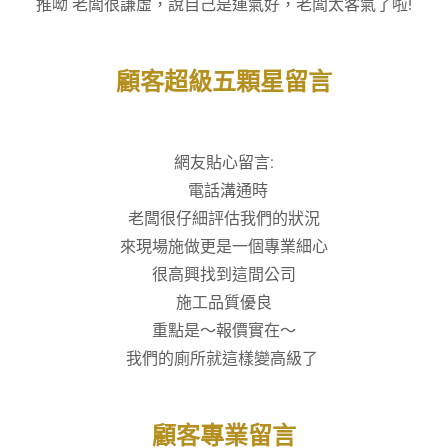
推呦 老闆很謙虛，說自己是運氣好，老闆太客氣了啦!
顧客超級五顆星留言
網友貼心留言:
電話溝通時
老闆很仔細評估我們的狀況
來現場施做更是一個專業細心
很高興找到這間公司
施工品質優良
重點是～報價實在～
我們的廁所就這樣變高級了
顧客專業留言