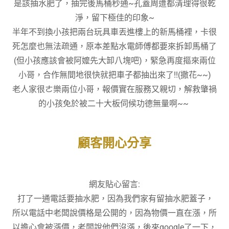
是該抽水肥了，抽完後馬桶秒通~孔蓋周遭都清理得很乾
淨，留下極佳的印象~
半年不到換小孩把兩台玩具車丟進樓上的新馬桶裡，卡很
死怎麼也無法疏通，原本差點水電師傅都要來拆卸馬桶了
(但小孩應該會被阿嬤先大卸八塊吧)，緊急再度摳來兩位
小哥，合作無間地很快就把車子都抽出來了!!(撒花~~)
老人家很ㄜ樂兩位小哥，報價實在服務又親切，解救肇禍
的小孩免於被二十大板伺候功德無量啊~~
顧客開心分享
網友貼心留言:
打了一通電話要抽水肥，因為我們家有留抽水肥蓋子，
所以電話中老闆說價格是公開的，因為物價一直在漲，所
以擔心會被漲價，老闆說他們沒漲，後來google了一下，