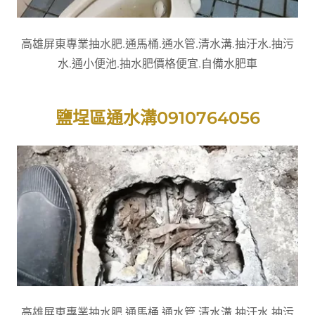
高雄屏東專業抽水肥.通馬桶.通水管.清水溝.抽汙水.抽污
水.通小便池.抽水肥價格便宜.自備水肥車
鹽埕區通水溝0910764056
高雄屏東專業抽水肥.通馬桶.通水管.清水溝.抽汙水.抽污