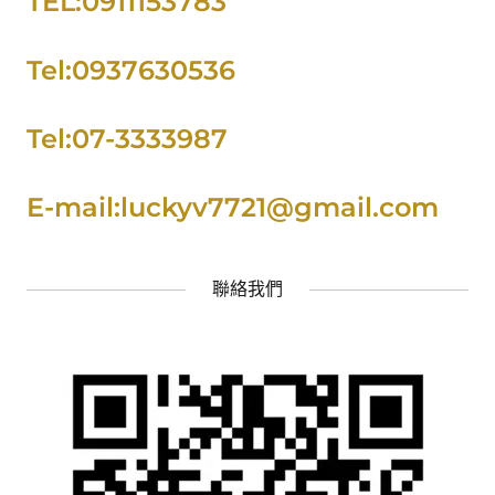
TEL:0911153783
Tel:0937630536
Tel:07-3333987
E-mail:luckyv7721@gmail.com
聯絡我們